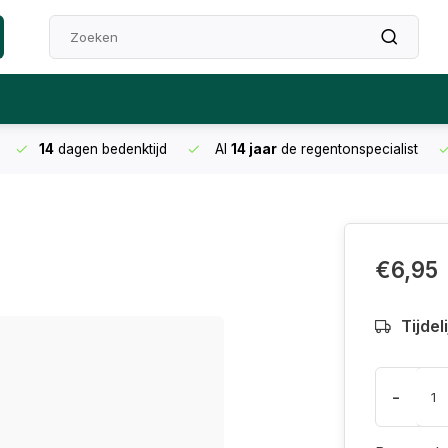
14
dagen bedenktijd
Al
14 jaar
de regentonspecialist
€6,95
Tijdel
-