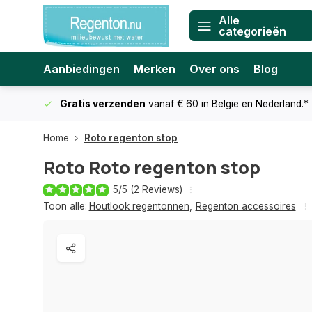
Alle
categorieën
Aanbiedingen
Merken
Over ons
Blog
Gratis verzenden
vanaf € 60
in België en Nederland.*
Home
Roto regenton stop
Roto
Roto regenton stop
5/5 (2 Reviews)
Toon alle:
Houtlook regentonnen
,
Regenton accessoires