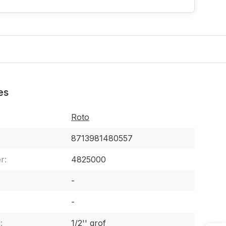
es
Roto
8713981480557
r:
4825000
-
-
:
1/2'' grof