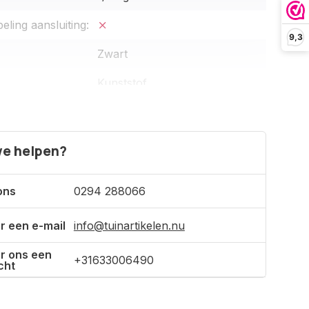
ling aansluiting:
9,3
Zwart
Kunststof
0,1 kg
r regentonnen:
Roto 240/350/500 liter
e helpen?
ons
0294 288066
r een e-mail
info@tuinartikelen.nu
r ons een
+31633006490
cht