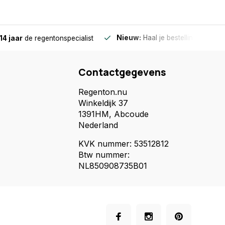
Nieuw:
Haal je bestelling in Wilnis
14 jaar
de regentonspecialist
Contactgegevens
Regenton.nu
Winkeldijk 37
1391HM, Abcoude
Nederland
KVK nummer: 53512812
Btw nummer:
NL850908735B01