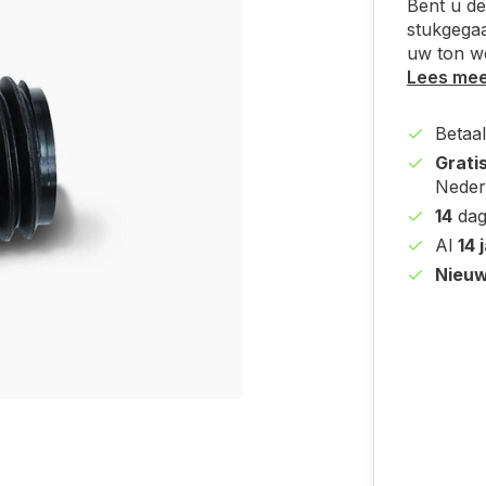
Bent u de
stukgegaa
uw ton we
Lees me
Betaal
Grati
Neder
14
dag
Al
14 
Nieuw