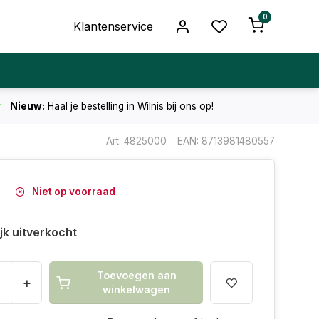
0
Klantenservice
Nieuw:
Haal je bestelling in Wilnis bij ons op!
Art: 4825000
EAN: 8713981480557
Niet op voorraad
ijk uitverkocht
Toevoegen aan
+
winkelwagen