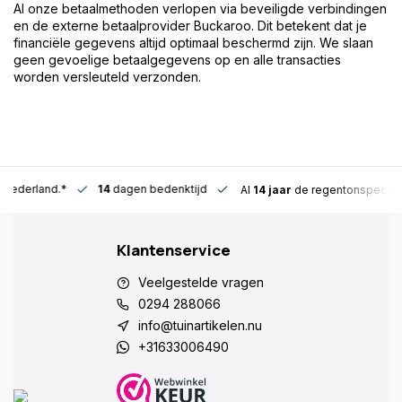
Al onze betaalmethoden verlopen via beveiligde verbindingen
en de externe betaalprovider Buckaroo. Dit betekent dat je
financiële gegevens altijd optimaal beschermd zijn. We slaan
geen gevoelige betaalgegevens op en alle transacties
worden versleuteld verzonden.
n Nederland.*
14
dagen bedenktijd
Al
14 jaar
de regentonspeciali
Klantenservice
Veelgestelde vragen
0294 288066
info@tuinartikelen.nu
+31633006490