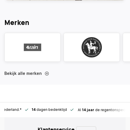
Merken
Bekijk alle merken
n Nederland.*
14
dagen bedenktijd
Al
14 jaar
de regentonspeciali
Klantenservice