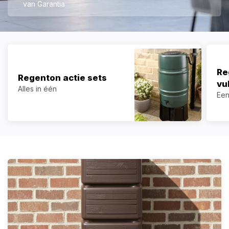
van Garantia
Re
Regenton actie sets
vu
Alles in één
Een