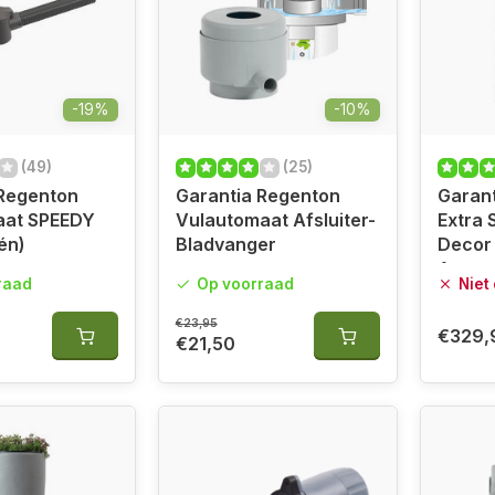
-19%
-10%
(49)
(25)
 Regenton
Garantia Regenton
Garan
aat SPEEDY
Vulautomaat Afsluiter-
Extra 
één)
Bladvanger
Decor 
Antrac
raad
Op voorraad
Niet
€23,95
€329,
€21,50