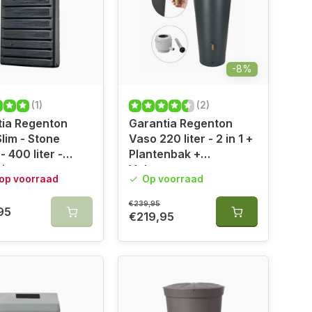
-8%
(1)
(2)
tia Regenton
Garantia Regenton
Slim - Stone
Vaso 220 liter - 2 in 1 +
- 400 liter -
Plantenbak +
iet
Vulautomaat
 op voorraad
Op voorraad
€239,95
95
€219,95