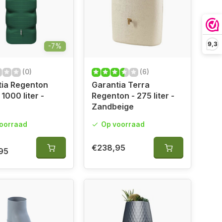
9,3
-7%
(0)
(6)
tia Regenton
Garantia Terra
1000 liter -
Regenton - 275 liter -
Zandbeige
oorraad
Op voorraad
€238,95
95