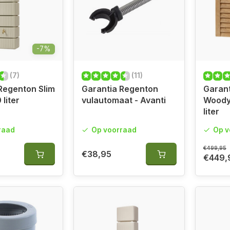
-7%
(7)
(11)
Regenton Slim
Garantia Regenton
Garan
liter
vulautomaat - Avanti
Woody 
liter
raad
Op voorraad
Op v
€499,95
€38,95
€449,