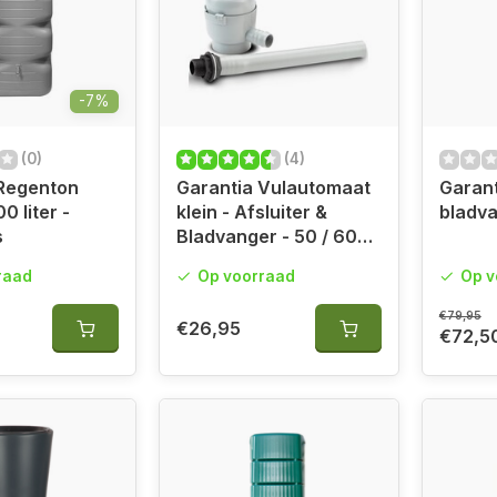
-7%
(0)
(4)
 Regenton
Garantia Vulautomaat
Garant
 liter -
klein - Afsluiter &
bladv
s
Bladvanger - 50 / 60
mm
raad
Op voorraad
Op v
€79,95
€26,95
€72,5