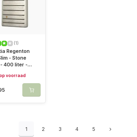
(1)
tia Regenton
Slim - Stone
- 400 liter -
 op voorraad
95
1
2
3
4
5