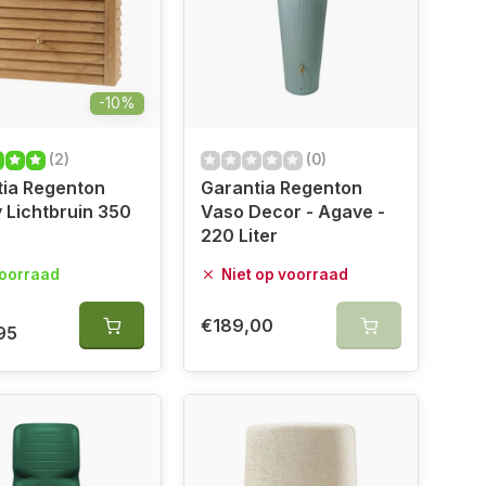
-10%
(2)
(0)
tia Regenton
Garantia Regenton
Lichtbruin 350
Vaso Decor - Agave -
220 Liter
oorraad
Niet op voorraad
€189,00
95