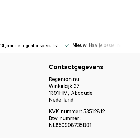
Nieuw:
Haal je bestelling in Wilnis
14 jaar
de regentonspecialist
Contactgegevens
Regenton.nu
Winkeldijk 37
1391HM, Abcoude
Nederland
KVK nummer: 53512812
Btw nummer:
NL850908735B01