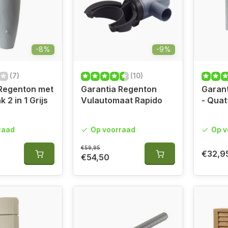
-8%
-9%
(7)
(10)
 Regenton met
Garantia Regenton
Garan
 2 in 1 Grijs
Vulautomaat Rapido
- Quat
raad
Op voorraad
Op v
€59,95
€32,9
€54,50