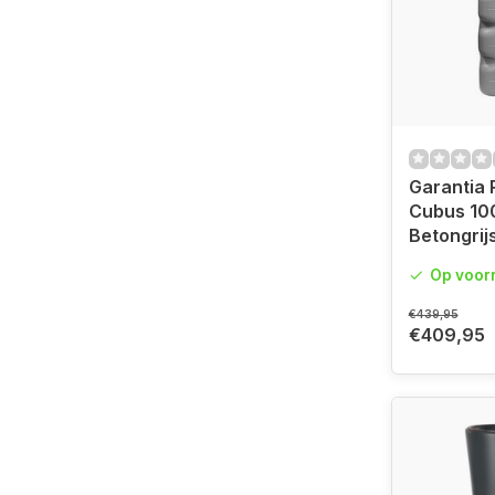
Garantia
Cubus 1000
Betongrij
Op voor
€439,95
€409,95