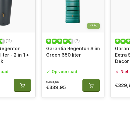
-7%
(11)
(7)
 Regenton
Garantia Regenton Slim
Garan
ter - 2 in 1 +
Groen 650 liter
Extra 
ak
Decor 
Beige
raad
Op voorraad
Niet
€364,95
€329,
€339,95