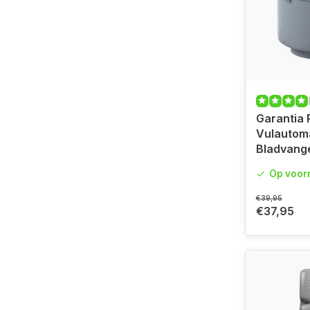
Garantia
Vulautoma
Bladvang
Op voor
€39,95
€37,95