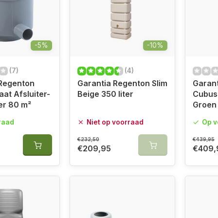
-5%
-10%
(7)
(4)
 Regenton
Garantia Regenton Slim
Garan
at Afsluiter-
Beige 350 liter
Cubus 
er 80 m²
Groen
raad
Niet op voorraad
Op v
€232,50
€439,95
€209,95
€409,