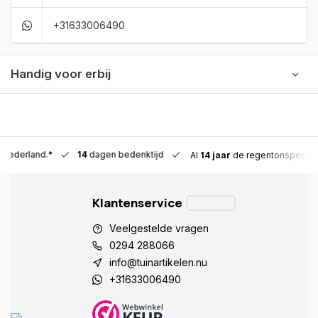
+31633006490
Handig voor erbij
n Nederland.*
14
dagen bedenktijd
Al
14 jaar
de regentonspeciali
Klantenservice
Veelgestelde vragen
0294 288066
info@tuinartikelen.nu
+31633006490