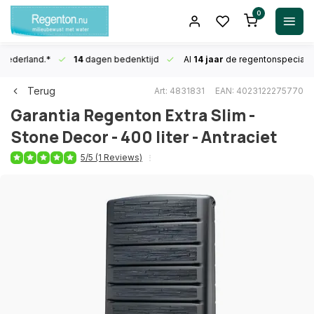
0
n Nederland.*
14
dagen bedenktijd
Al
14 jaar
de regentonspecialis
Terug
Art: 4831831
EAN: 4023122275770
Garantia
Regenton Extra Slim -
Stone Decor - 400 liter - Antraciet
5/5 (1 Reviews)