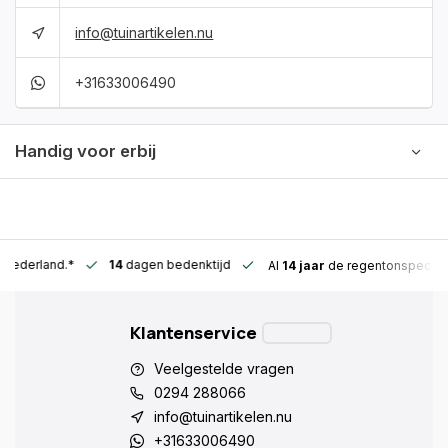
info@tuinartikelen.nu
+31633006490
Handig voor erbij
n Nederland.*
14
dagen bedenktijd
Al
14 jaar
de regentonspeciali
Klantenservice
Veelgestelde vragen
0294 288066
info@tuinartikelen.nu
+31633006490