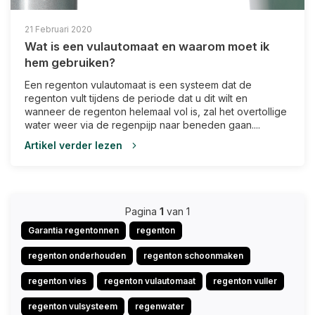
21 Februari 2020
Wat is een vulautomaat en waarom moet ik
hem gebruiken?
Een regenton vulautomaat is een systeem dat de
regenton vult tijdens de periode dat u dit wilt en
wanneer de regenton helemaal vol is, zal het overtollige
water weer via de regenpijp naar beneden gaan....
Artikel verder lezen
Pagina
1
van 1
Garantia regentonnen
regenton
regenton onderhouden
regenton schoonmaken
regenton vies
regenton vulautomaat
regenton vuller
regenton vulsysteem
regenwater