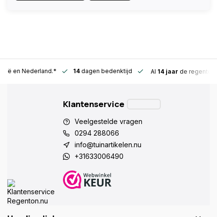
n Nederland.*
14
dagen bedenktijd
Al
14 jaar
de regentonspeciali
Klantenservice
Veelgestelde vragen
0294 288066
info@tuinartikelen.nu
+31633006490