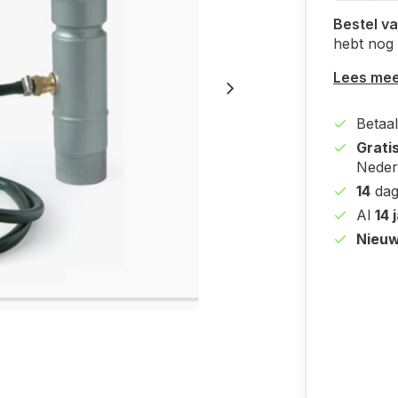
Bestel va
hebt nog
Lees me
Betaal
Grati
Neder
14
dag
Al
14 
Nieuw