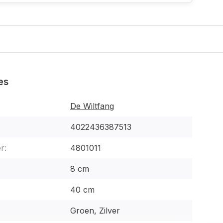
es
De Wiltfang
4022436387513
r:
4801011
8 cm
40 cm
Groen, Zilver