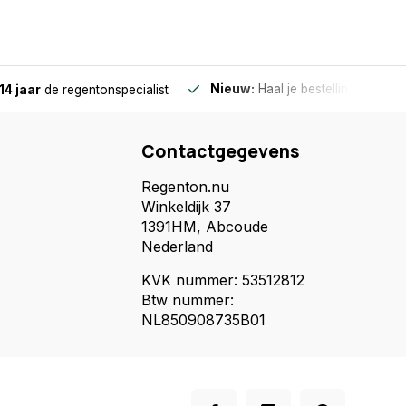
Nieuw:
Haal je bestelling in Wilnis
14 jaar
de regentonspecialist
Contactgegevens
Regenton.nu
Winkeldijk 37
1391HM, Abcoude
Nederland
KVK nummer: 53512812
Btw nummer:
NL850908735B01