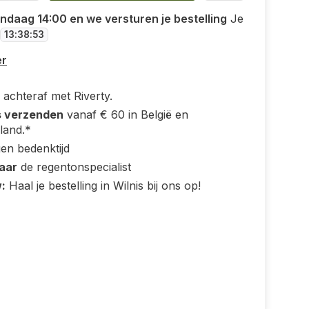
ndaag 14:00 en we versturen je bestelling
Je
13
:
38
:
52
er
 achteraf met Riverty.
s verzenden
vanaf € 60 in België en
land.*
en bedenktijd
jaar
de regentonspecialist
:
Haal je bestelling in Wilnis bij ons op!