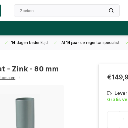
14
dagen bedenktijd
Al
14 jaar
de regentonspecialist
 - Zink - 80 mm
€149,
utomaten
Levert
Gratis v
-