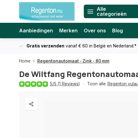
Alle
categorieën
Aanbiedingen
Merken
Over ons
Blog
Gratis verzenden
vanaf € 60
in België en Nederland.*
Home
Regentonautomaat - Zink - 80 mm
De Wiltfang
Regentonautomaat
5/5 (1 Reviews)
Toon alle:
Regenton vula