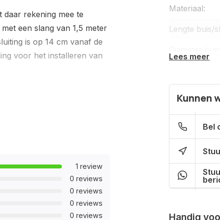
Materiaal:
t daar rekening mee te
met een slang van 1,5 meter
Lengte buis/s
luiting is op 14 cm vanaf de
Diameter buis
ing voor het installeren van
Lees meer
Flexibele buis
Regenpijp maa
Kunnen w
Capaciteit:
Bel 
Bladfilter:
Stuu
Zomer- winte
1 review
Stuu
0 reviews
beri
0 reviews
0 reviews
0 reviews
Handig voor