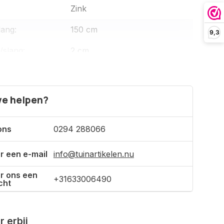
Zink
lang:
150 cm
9,3
/slang:
2 cm
:
t:
80 mm
e helpen?
50 m2
ons
0294 288066
r een e-mail
info@tuinartikelen.nu
rstand:
r ons een
+31633006490
cht
 erbij