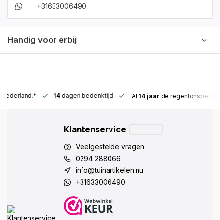
+31633006490
Handig voor erbij
n Nederland.*
14
dagen bedenktijd
Al
14 jaar
de regentonspeciali
Klantenservice
Veelgestelde vragen
0294 288066
info@tuinartikelen.nu
+31633006490