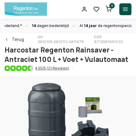
0
n Nederland.*
14
dagen bedenktijd
Al
14 jaar
de regentonspecialis
Art:
EAN:
Terug
4810105.4810113.4811478
8713981981030
Harcostar
Regenton Rainsaver -
Antraciet 100 L + Voet + Vulautomaat
4.55/5 (21 Reviews)