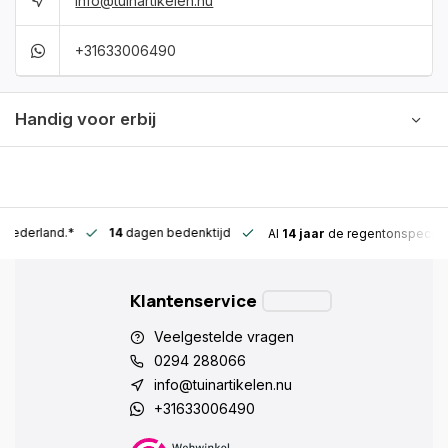
info@tuinartikelen.nu
+31633006490
Handig voor erbij
n Nederland.*
14
dagen bedenktijd
Al
14 jaar
de regentonspeciali
Klantenservice
Veelgestelde vragen
0294 288066
info@tuinartikelen.nu
+31633006490