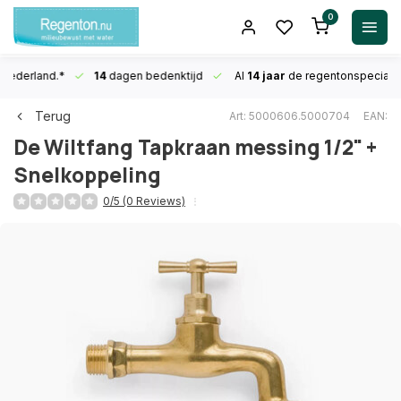
0
n Nederland.*
14
dagen bedenktijd
Al
14 jaar
de regentonspecialis
Terug
Art: 5000606.5000704
EAN:
De Wiltfang
Tapkraan messing 1/2" +
Snelkoppeling
0/5 (0 Reviews)