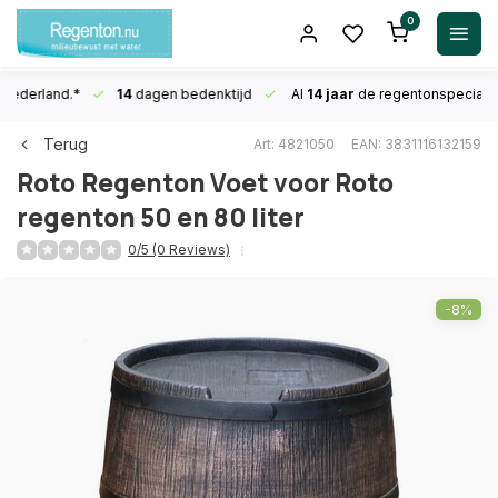
0
n Nederland.*
14
dagen bedenktijd
Al
14 jaar
de regentonspecialis
Terug
Art: 4821050
EAN: 3831116132159
Roto
Regenton Voet voor Roto
regenton 50 en 80 liter
0/5 (0 Reviews)
-8%