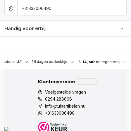
+31633006490
Handig voor erbij
n Nederland.*
14
dagen bedenktijd
Al
14 jaar
de regentonspeciali
Klantenservice
Veelgestelde vragen
0294 288066
info@tuinartikelen.nu
+31633006490