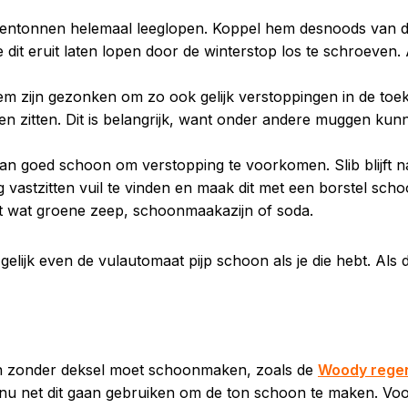
egentonnen helemaal leeglopen. Koppel hem desnoods van de
je dit eruit laten lopen door de winterstop los te schroeven
dem zijn gezonken om zo ook gelijk verstoppingen in de t
 zitten. Dit is belangrijk, want onder andere muggen kunnen
n goed schoon om verstopping te voorkomen. Slib blijft na
g vastzitten vuil te vinden en maak dit met een borstel s
t wat groene zeep, schoonmaakazijn of soda.
ijk even de vulautomaat pijp schoon als je die hebt. Als daa
ton zonder deksel moet schoonmaken, zoals de
Woody rege
j nu net dit gaan gebruiken om de ton schoon te maken. Vo