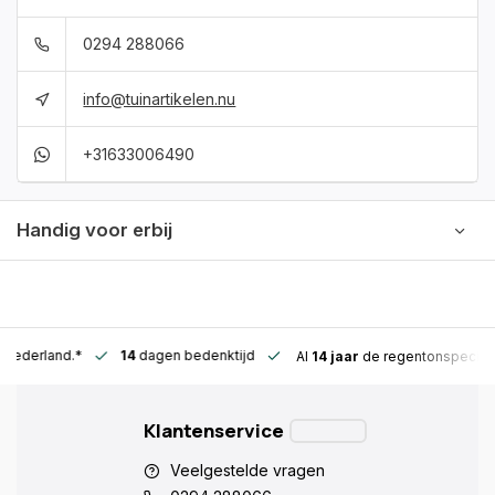
0294 288066
info@tuinartikelen.nu
+31633006490
Handig voor erbij
n Nederland.*
14
dagen bedenktijd
Al
14 jaar
de regentonspeciali
Klantenservice
Veelgestelde vragen