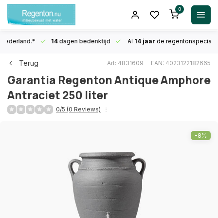
0
n Nederland.*
14
dagen bedenktijd
Al
14 jaar
de regentonspecialis
Terug
Art: 4831609
EAN: 4023122182665
Garantia
Regenton Antique Amphore
Antraciet 250 liter
0/5 (0 Reviews)
-8%