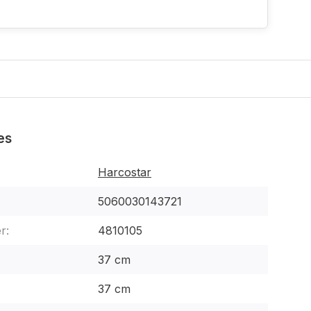
es
Harcostar
5060030143721
r:
4810105
37 cm
37 cm