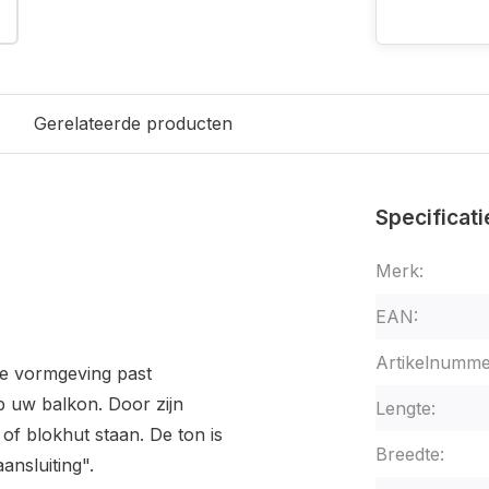
s
Gerelateerde producten
Specificati
Merk:
EAN:
Artikelnumme
de vormgeving past
p uw balkon. Door zijn
Lengte:
of blokhut staan. De ton is
Breedte:
nsluiting".