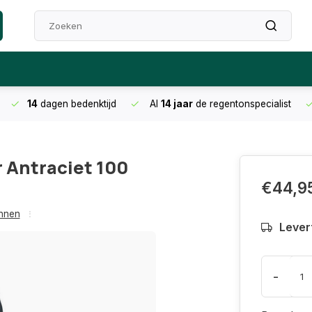
14
dagen bedenktijd
Al
14 jaar
de regentonspecialist
 Antraciet 100
€44,9
onnen
Levert
-