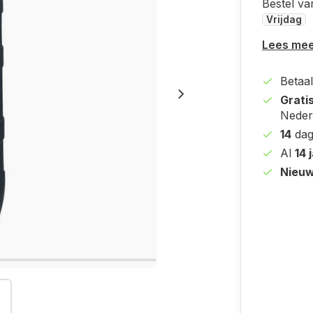
Bestel va
Vrijdag
Lees me
Betaal
Grati
Neder
14
dag
Al
14 
Nieuw