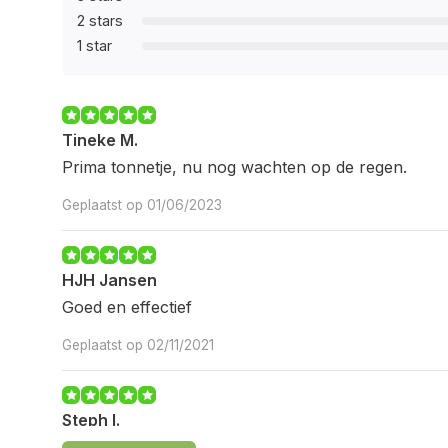
2 stars
1 star
Tineke M.
Prima tonnetje, nu nog wachten op de regen.
Geplaatst op 01/06/2023
HJH Jansen
Goed en effectief
Geplaatst op 02/11/2021
Steph I.
snel geleverd, product is top!!