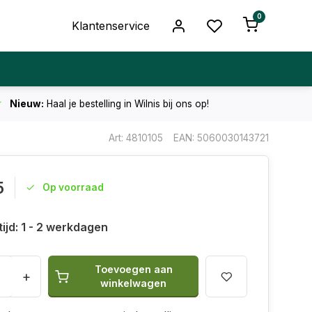
0
Klantenservice
Nieuw:
Haal je bestelling in Wilnis bij ons op!
Art: 4810105
EAN: 5060030143721
5
Op voorraad
ijd: 1 - 2 werkdagen
Toevoegen aan
+
winkelwagen