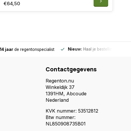
€64,50
Nieuw:
Haal je bestelling in Wilnis
14 jaar
de regentonspecialist
Contactgegevens
Regenton.nu
Winkeldijk 37
1391HM, Abcoude
Nederland
KVK nummer: 53512812
Btw nummer:
NL850908735B01