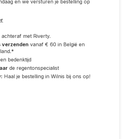
ndaag en we versturen je bestelling op
er
 achteraf met Riverty.
s verzenden
vanaf € 60 in België en
land.*
en bedenktijd
jaar
de regentonspecialist
:
Haal je bestelling in Wilnis bij ons op!