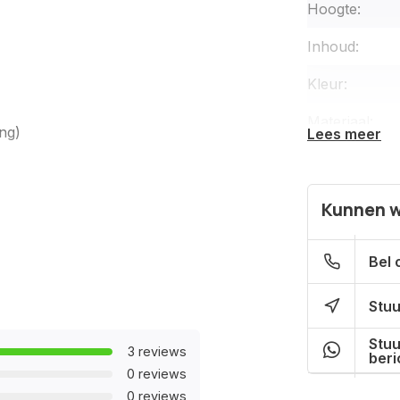
Hoogte:
Inhoud:
Kleur:
Materiaal:
ng)
Lees meer
UV-Bestendig
Garantie:
Kunnen w
Winter aftapp
Bel 
Inclusief kraa
Stuu
Type kraan:
Stuu
Gardena koppe
3 reviews
beri
0 reviews
Inclusief deks
0 reviews