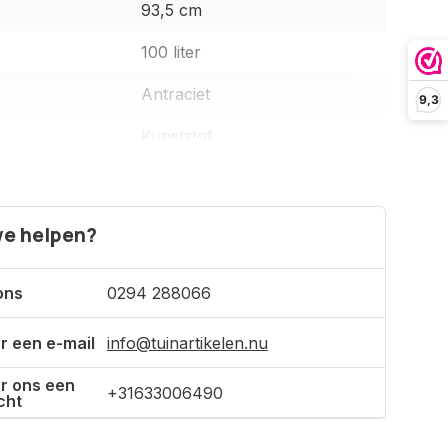
93,5 cm
100 liter
Antraciet
9,3
Kunststof
:
5 jaar
e helpen?
unt:
ons
0294 288066
n:
r een e-mail
info@tuinartikelen.nu
3/4"
r ons een
ling aansluiting:
+31633006490
cht
el: