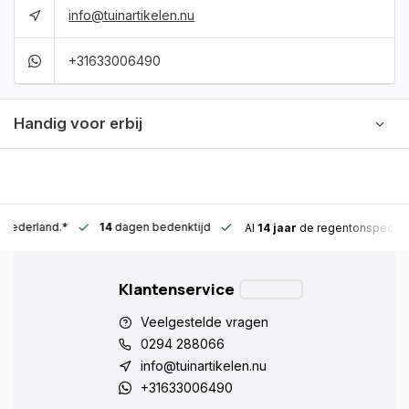
info@tuinartikelen.nu
+31633006490
Handig voor erbij
n Nederland.*
14
dagen bedenktijd
Al
14 jaar
de regentonspeciali
Klantenservice
Veelgestelde vragen
0294 288066
info@tuinartikelen.nu
+31633006490