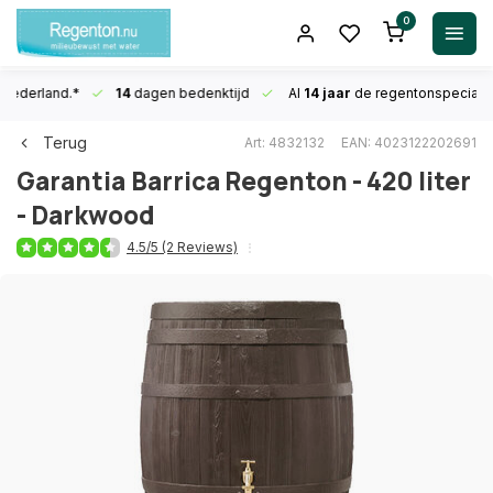
0
n Nederland.*
14
dagen bedenktijd
Al
14 jaar
de regentonspecialis
Terug
Art: 4832132
EAN: 4023122202691
Garantia
Barrica Regenton - 420 liter
- Darkwood
4.5/5 (2 Reviews)