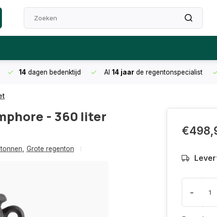
14
dagen bedenktijd
Al
14 jaar
de regentonspecialist
et
phore - 360 liter
€498,
ntonnen
,
Grote regenton
Levert
-