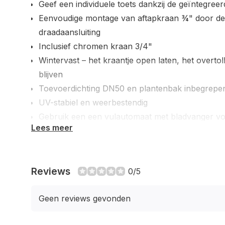
Geef een individuele toets dankzij de geïntegree
Eenvoudige montage van aftapkraan ¾" door d
draadaansluiting
Inclusief chromen kraan 3/4"
Wintervast – het kraantje open laten, het overtol
blijven
Toevoerdichting DN50 en plantenbak inbegrepe
UV-stabiel en weerbestendig
Gebruik een een vulautomaat met bladvanger voo
Lees meer
(optie)
In kleuren zandsteen, terracotta en donker grani
Inclusief filtermatje in de plantenbak
Reviews
0/5
Geen reviews gevonden