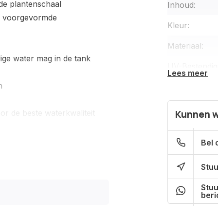
rde plantenschaal
Inhoud:
e voorgevormde
Kleur:
Materiaal:
lige water mag in de tank
UV-Bestendig
Lees meer
n
Garantie:
Winter aftapp
r de beste waterkwaliteit
Kunnen w
Inclusief kraa
et
Bel 
Type kraan:
Stuu
Gardena koppe
Stuu
Inclusief deks
beri