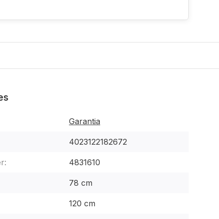
es
Garantia
4023122182672
r:
4831610
78 cm
120 cm