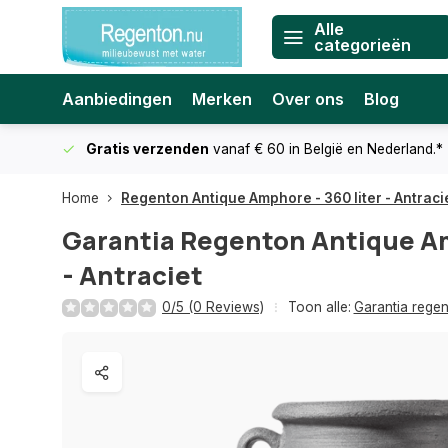
Alle
categorieën
Aanbiedingen
Merken
Over ons
Blog
Gratis verzenden
vanaf € 60
in België en Nederland.*
Home
Regenton Antique Amphore - 360 liter - Antraci
Garantia
Regenton Antique Am
- Antraciet
0/5 (0 Reviews)
Toon alle:
Garantia rege