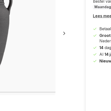
Bestel va
Maandag
Lees me
Betaal
Groot
Nederl
14
dag
Al
14 
Nieuw