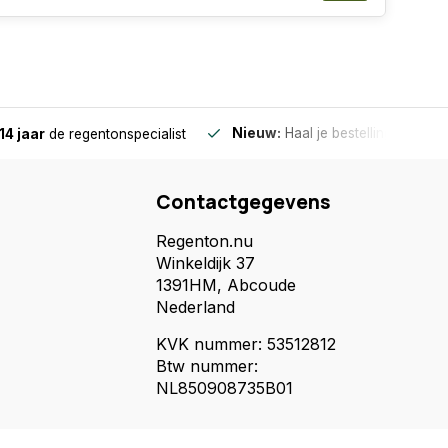
Nieuw:
Haal je bestelling in Wilnis
14 jaar
de regentonspecialist
Contactgegevens
Regenton.nu
Winkeldijk 37
1391HM, Abcoude
Nederland
KVK nummer: 53512812
Btw nummer:
NL850908735B01