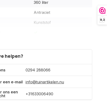
360 liter
Antraciet
9,3
Kunststof
:
2 jaar
unt:
e helpen?
n:
ons
0294 288066
Chroom 3/4''
r een e-mail
info@tuinartikelen.nu
ling aansluiting:
r ons een
el:
+31633006490
cht