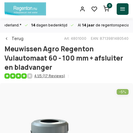
0
n Nederland.*
14
dagen bedenktijd
Al
14 jaar
de regentonspecialis
Terug
Art: 4801000
EAN: 8713981480540
Meuwissen Agro
Regenton
Vulautomaat 60 - 100 mm + afsluiter
en bladvanger
4.1/5 (17 Reviews)
-5%