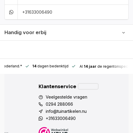
+31633006490
Handig voor erbij
n Nederland.*
14
dagen bedenktijd
Al
14 jaar
de regentonspeciali
Klantenservice
Veelgestelde vragen
0294 288066
info@tuinartikelen.nu
+31633006490